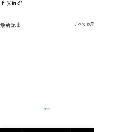
すべて表示
最新記事
電子カルテ不具合解消の
電子カルテのシ
お知らせ（7月21日）
害（7月18日）