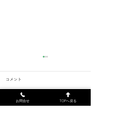
電子カルテ不具合解消の
電子カルテのシ
お知らせ（7月21日）
害（7月18日）
コメント
電子カルテの不具合が解消し
当院の電子カルテ
ました。7月18日（土）に来
障害が発生したた
院された患者様には、ご不便
初診の患者様の受
お問合せ
TOPへ戻る
コメントを追加…
をおかけして申し訳ございま
来ません。申し訳
せんでした。7月22日（水）
が、ご了解お願い
より、通常通り診療します。