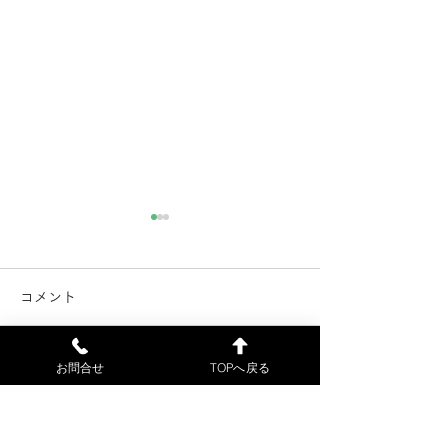
電子カルテ不具合解消の
電子カルテのシ
お知らせ（7月21日）
害（7月18日）
コメント
電子カルテの不具合が解消し
当院の電子カルテ
ました。7月18日（土）に来
障害が発生したた
お問合せ
TOPへ戻る
院された患者様には、ご不便
初診の患者様の受
コメントを追加…
をおかけして申し訳ございま
来ません。申し訳
せんでした。7月22日（水）
が、ご了解お願い
より、通常通り診療します。