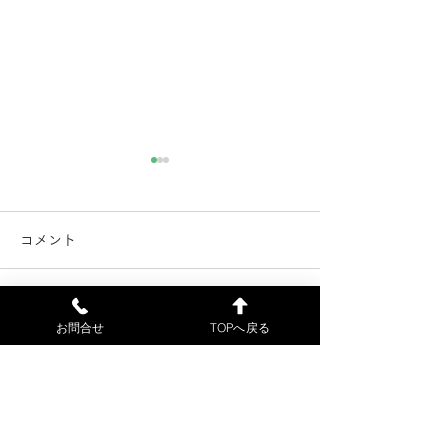
電子カルテ不具合解消の
電子カルテのシ
お知らせ（7月21日）
害（7月18日）
コメント
電子カルテの不具合が解消し
当院の電子カルテ
ました。7月18日（土）に来
障害が発生したた
院された患者様には、ご不便
初診の患者様の受
コメントを追加…
お問合せ
TOPへ戻る
をおかけして申し訳ございま
来ません。申し訳
せんでした。7月22日（水）
が、ご了解お願い
より、通常通り診療します。