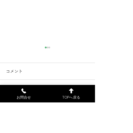
電子カルテ不具合解消の
電子カルテのシ
お知らせ（7月21日）
害（7月18日）
コメント
電子カルテの不具合が解消し
当院の電子カルテ
ました。7月18日（土）に来
障害が発生したた
院された患者様には、ご不便
初診の患者様の受
コメントを追加…
お問合せ
TOPへ戻る
をおかけして申し訳ございま
来ません。申し訳
せんでした。7月22日（水）
が、ご了解お願い
より、通常通り診療します。