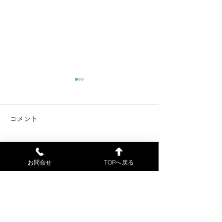
電子カルテ不具合解消の
電子カルテのシ
お知らせ（7月21日）
害（7月18日）
コメント
電子カルテの不具合が解消し
当院の電子カルテ
ました。7月18日（土）に来
障害が発生したた
院された患者様には、ご不便
初診の患者様の受
コメントを追加…
お問合せ
TOPへ戻る
をおかけして申し訳ございま
来ません。申し訳
せんでした。7月22日（水）
が、ご了解お願い
より、通常通り診療します。