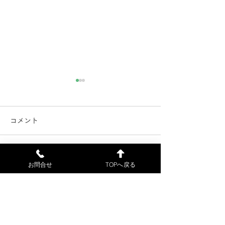
電子カルテ不具合解消の
電子カルテのシ
お知らせ（7月21日）
害（7月18日）
コメント
電子カルテの不具合が解消し
当院の電子カルテ
ました。7月18日（土）に来
障害が発生したた
院された患者様には、ご不便
初診の患者様の受
コメントを追加…
お問合せ
TOPへ戻る
をおかけして申し訳ございま
来ません。申し訳
せんでした。7月22日（水）
が、ご了解お願い
より、通常通り診療します。